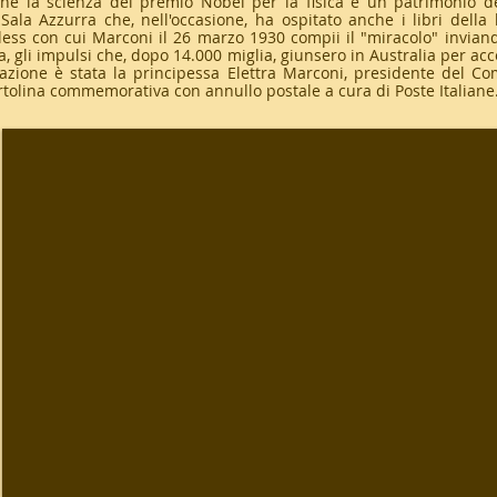
he la scienza del premio Nobel per la fisica è un patrimonio de
Sala Azzurra che, nell'occasione, ha ospitato anche i libri della b
eless con cui Marconi il 26 marzo 1930 compii il "miracolo" inviando
va, gli impulsi che, dopo 14.000 miglia, giunsero in Australia per 
azione è stata la principessa Elettra Marconi, presidente del Co
rtolina commemorativa con annullo postale a cura di Poste Italiane